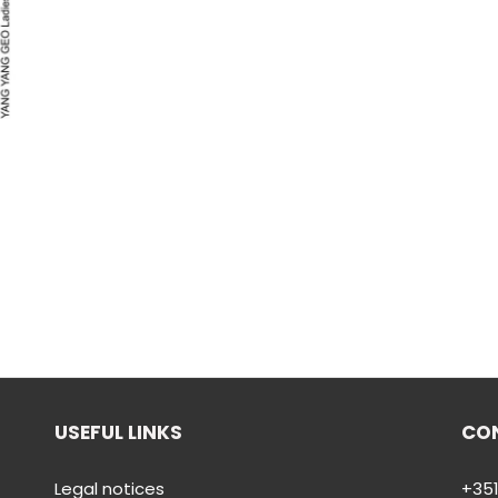
USEFUL LINKS
CO
Legal notices
+351